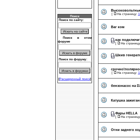
Высоковольтны
[
На страницу:
1
Поиск
Поиск по сайту:
Ваг ком
Поиск в этом
как подключи
форуме
[
На страницу
Шкив генерат
Поиск по форуму:
срочно!полярнос
[
На страницу:
1
[
Расширенный поиск
]
бензонасос на D
Катушка зажиган
Фары HELLA
[
На страницу
Огни заднего хо