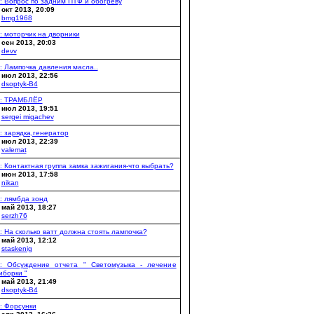
: Вопрос по задним ПТФ и обогреву
 окт 2013, 20:09
y
bmg1968
: моторчик на дворники
 сен 2013, 20:03
y
devv
: Лампочка давления масла..
 июл 2013, 22:56
y
dsoptyk-B4
: ТРАМБЛЁР
 июл 2013, 19:51
y
sergei migachev
: зарядка,генератор
 июл 2013, 22:39
y
valemat
: Контактная группа замка зажигания-что выбрать?
 июн 2013, 17:58
y
nikan
: лямбда зонд
 май 2013, 18:27
y
serzh76
: На сколько ватт должна стоять лампочка?
 май 2013, 12:12
y
staskenig
: Обсуждение отчета " Светомузыка - лечение
иборки "
 май 2013, 21:49
y
dsoptyk-B4
: Форсунки