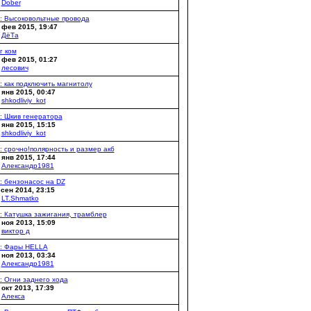
y
Dober
: Высоковольтные провода
 фев 2015, 19:47
y
ДёТа
г ком
 фев 2015, 01:27
y
лесович
: как подключить магнитолу
 янв 2015, 00:47
y
shkodliviy_kot
: Шкив генератора
 янв 2015, 15:15
y
shkodliviy_kot
: срочно!полярность и размер акб
 янв 2015, 17:44
y
Александр1981
: бензонасос на DZ
 сен 2014, 23:15
y
LT.Shmatko
: Катушка зажигания, трамблер
 ноя 2013, 15:09
y
виктор д
: Фары HELLA
 ноя 2013, 03:34
y
Александр1981
: Огни заднего хода
 окт 2013, 17:39
y
Алексa