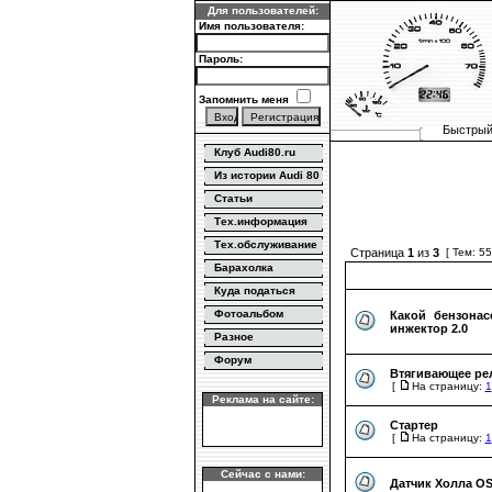
Для пользователей:
Имя пользователя:
Пароль:
Запомнить меня
Быстрый 
Клуб Audi80.ru
Из истории Audi 80
Статьи
Тех.информация
Тех.обслуживание
Страница
1
из
3
[ Тем: 55
Барахолка
Куда податься
Фотоальбом
Какой бензонас
инжектор 2.0
Разное
Форум
Втягивающее рел
[
На страницу:
1
Реклама на сайте:
Стартер
[
На страницу:
1
Сейчас с нами:
Датчик Холла O