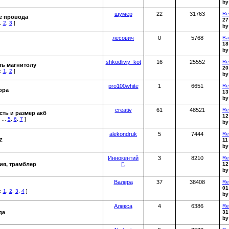
b
шумер
22
31763
Re
е провода
27
,
2
,
3
]
b
лесович
0
5768
Ва
18
b
shkodliviy_kot
16
25552
Re
ть магнитолу
20
:
1
,
2
]
b
pro100white
1
6651
Re
ора
13
b
creativ
61
48521
Re
ть и размер акб
12
...
5
,
6
,
7
]
b
alekondruk
5
7444
Re
Z
11
b
Иннокентий
3
8210
Re
ия, трамблер
Г.
12
b
Валера
37
38408
Re
01
:
1
,
2
,
3
,
4
]
b
Алексa
4
6386
Re
да
31
b