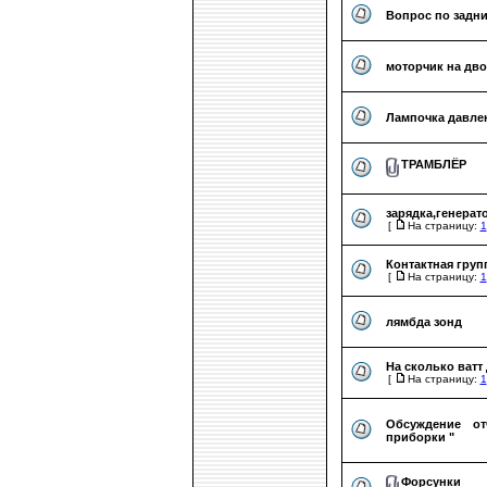
Вопрос по задн
моторчик на дв
Лампочка давлен
ТРАМБЛЁР
зарядка,генерат
[
На страницу:
1
Контактная груп
[
На страницу:
1
лямбда зонд
На сколько ватт
[
На страницу:
1
Обсуждение от
приборки "
Форсунки