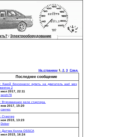
ать?
Электрооборудование
/
На страницу
1
,
2
,
3
След.
Последнее сообщение
: Какой бензонасос купить на двигатель aad мех
жектор 2
 июл 2017, 22:11
y
serzh76
: Втягивающее реле стартера.
 янв 2017, 15:20
y
санчос
: Стартер
 ноя 2015, 13:23
y
Dober
: Датчик Холла OSSCA
 июл 2015, 16:24