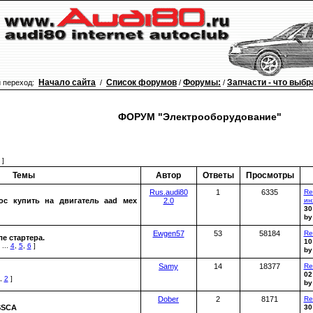
Начало сайта
Список форумов
Форумы:
Запчасти - что выбр
переход:
/
/
/
ФОРУМ "Электрооборудование"
 ]
Темы
Автор
Ответы
Просмотры
Rus.audi80
1
6335
Re
ос купить на двигатель aad мех
2.0
ин
30
b
Ewgen57
53
58184
Re
е стартера.
10
...
4
,
5
,
6
]
b
Samy
14
18377
Re
02
,
2
]
b
Dober
2
8171
Re
SSCA
30