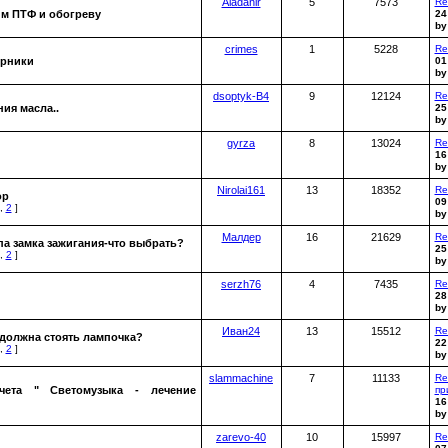
Aladanir
5
7573
Re
им ПТФ и обогреву
24
b
crimes
1
5228
Re
орники
01
b
dsoptyk-B4
9
12124
Re
ия масла..
25
b
gyrza
8
13024
Re
16
b
Nirolai161
13
18352
Re
ор
09
,
2
]
b
Малдер
16
21629
Re
па замка зажигания-что выбрать?
25
,
2
]
b
serzh76
4
7435
Re
28
b
Иван24
13
15512
Re
 должна стоять лампочка?
22
,
2
]
b
slammachine
7
11133
Re
чета " Светомузыка - лечение
пр
16
b
zarevo-40
10
15997
Re