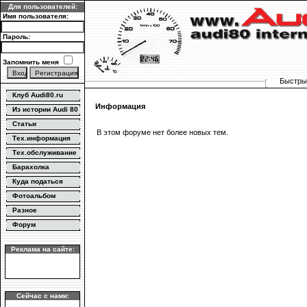
Для пользователей:
Имя пользователя:
Пароль:
Запомнить меня
Быстрый
Клуб Audi80.ru
Информация
Из истории Audi 80
Статьи
В этом форуме нет более новых тем.
Тех.информация
Тех.обслуживание
Барахолка
Куда податься
Фотоальбом
Разное
Форум
Реклама на сайте:
Сейчас с нами: