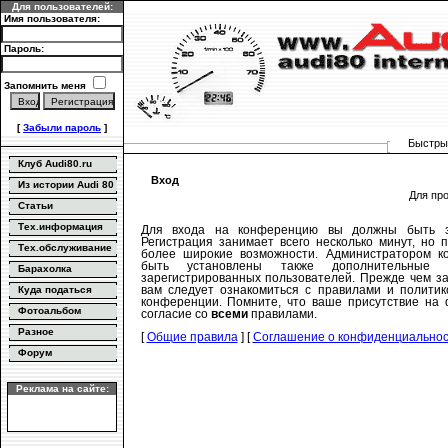
Для пользователей:
Имя пользователя:
Пароль:
Запомнить меня
[
Забыли пароль
]
Быстрый
Клуб Audi80.ru
Вход
Из истории Audi 80
Для пр
Статьи
Тех.информация
Для входа на конференцию вы должны быть за
Регистрация занимает всего несколько минут, но 
Тех.обслуживание
более широкие возможности. Администратором к
быть установлены также дополнительные 
Барахолка
зарегистрированных пользователей. Прежде чем за
вам следует ознакомиться с правилами и политик
Куда податься
конференции. Помните, что ваше присутствие на 
Фотоальбом
согласие со
всеми
правилами.
Разное
[
Общие правила
] [
Соглашение о конфиденциально
Форум
Реклама на сайте: