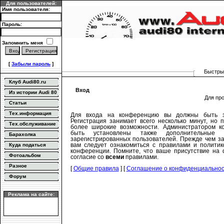
Для пользователей:
Имя пользователя:
Пароль:
Запомнить меня
[
Забыли пароль
]
Быстрый
Клуб Audi80.ru
Вход
Из истории Audi 80
Для пр
Статьи
Тех.информация
Для входа на конференцию вы должны быть за
Регистрация занимает всего несколько минут, но 
Тех.обслуживание
более широкие возможности. Администратором к
быть установлены также дополнительные 
Барахолка
зарегистрированных пользователей. Прежде чем за
вам следует ознакомиться с правилами и политик
Куда податься
конференции. Помните, что ваше присутствие на 
Фотоальбом
согласие со
всеми
правилами.
Разное
[
Общие правила
] [
Соглашение о конфиденциально
Форум
Реклама на сайте: